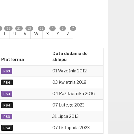
2
82
21
13
21
4
5
7
T
U
V
W
X
Y
Z
Data dodania do
Platforma
sklepu
01 Września 2012
PS3
03 Kwietnia 2018
PS4
04 Października 2016
PS3
07 Lutego 2023
PS4
31 Lipca 2013
PS3
07 Listopada 2023
PS4