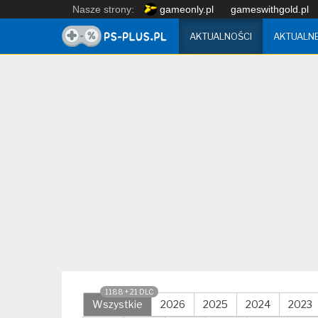
Nasze strony:
gameonly.pl
gameswithgold.pl
AKTUALNOŚCI
AKTUALN
1188 + 21 DLC
Wszystkie
2026
2025
2024
2023