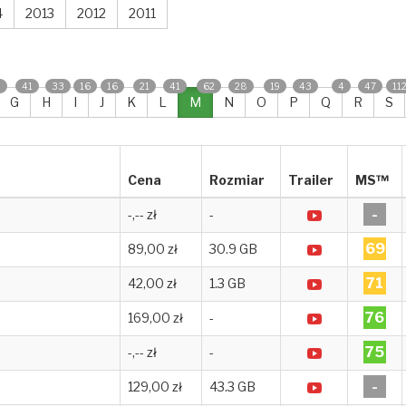
4
2013
2012
2011
0
41
33
16
16
21
41
62
28
19
43
4
47
11
G
H
I
J
K
L
M
N
O
P
Q
R
S
Cena
Rozmiar
Trailer
MS™
-
-,-- zł
-
69
89,00 zł
30.9 GB
71
42,00 zł
1.3 GB
76
169,00 zł
-
75
-,-- zł
-
-
129,00 zł
43.3 GB