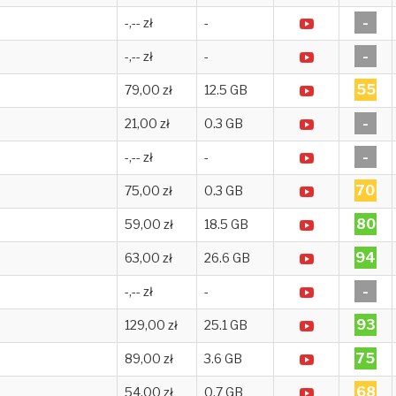
-
-,-- zł
-
-
-,-- zł
-
55
79,00 zł
12.5 GB
-
21,00 zł
0.3 GB
-
-,-- zł
-
70
75,00 zł
0.3 GB
80
59,00 zł
18.5 GB
94
63,00 zł
26.6 GB
-
-,-- zł
-
93
129,00 zł
25.1 GB
75
89,00 zł
3.6 GB
68
54,00 zł
0.7 GB