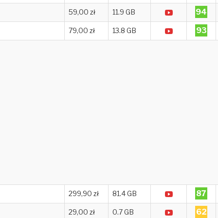
94
59,00 zł
11.9 GB
93
79,00 zł
13.8 GB
87
299,90 zł
81.4 GB
62
29,00 zł
0.7 GB