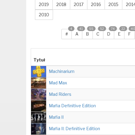
2019
2018
2017
2016
2015
201
2010
4
41
55
52
74
22
4
#
A
B
C
D
E
F
Tytuł
Machinarium
Mad Max
Mad Riders
Mafia Definitive Edition
Mafia II
Mafia II: Definitive Edition