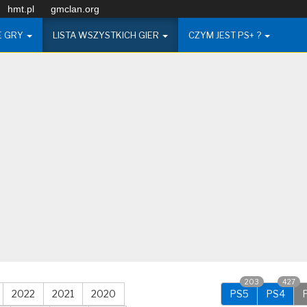
hmt.pl
gmclan.org
E GRY
LISTA WSZYSTKICH GIER
CZYM JEST PS+ ?
203
427
2022
2021
2020
PS5
PS4