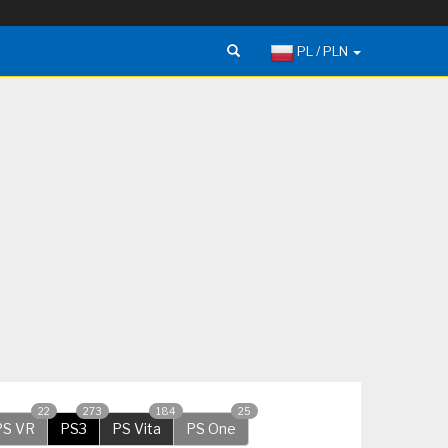
PL / PLN
22
273
184
25
PS VR
PS3
PS Vita
PS One