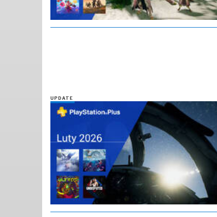
UPDATE