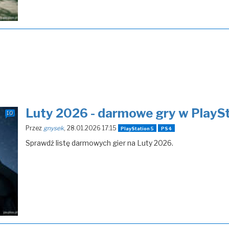
Luty 2026 - darmowe gry w PlaySt
10
Przez
gnysek
, 28.01.2026 17:15
PlayStation 5
PS4
Sprawdź listę darmowych gier na Luty 2026.