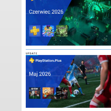
UPDATE