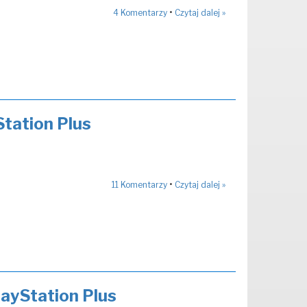
•
4
Komentarzy
Czytaj dalej »
tation Plus
•
11
Komentarzy
Czytaj dalej »
ayStation Plus