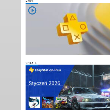
NEWS
UPDATE