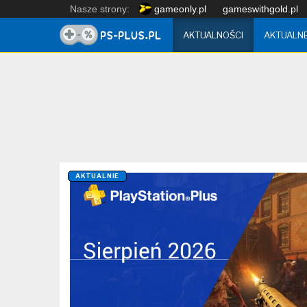
Nasze strony:
gameonly.pl
gameswithgold.pl
AKTUALNOŚCI
AKTUALN
AKTUALNIE