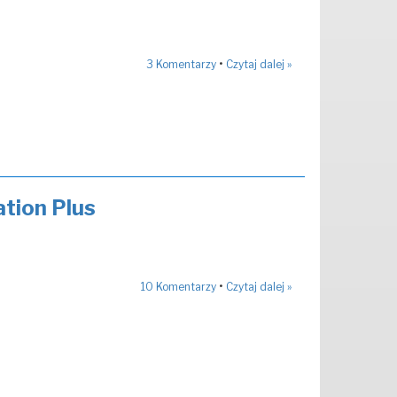
•
3
Komentarzy
Czytaj dalej »
tion Plus
•
10
Komentarzy
Czytaj dalej »