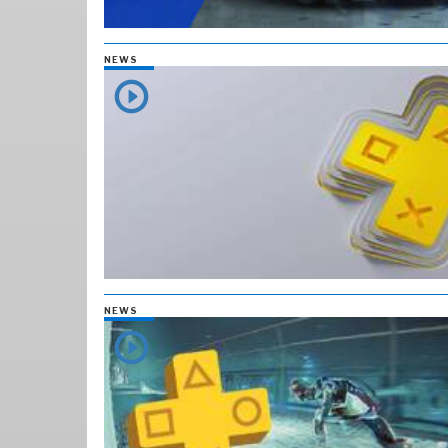
NEWS
NEWS