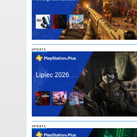
UPDATE
UPDATE