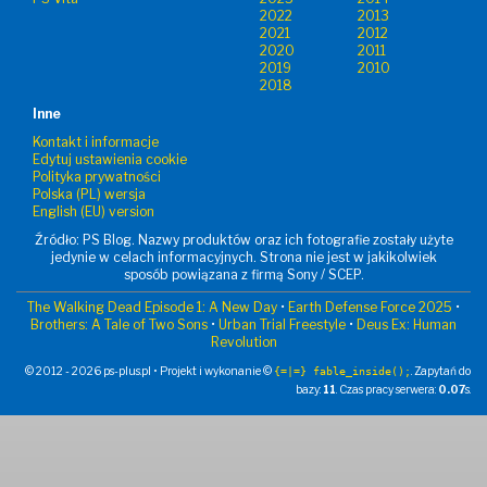
2022
2013
2021
2012
2020
2011
2019
2010
2018
Inne
Kontakt i informacje
Edytuj ustawienia cookie
Polityka prywatności
Polska (PL) wersja
English (EU) version
Źródło: PS Blog. Nazwy produktów oraz ich fotografie zostały użyte
jedynie w celach informacyjnych. Strona nie jest w jakikolwiek
sposób powiązana z firmą Sony / SCEP.
The Walking Dead Episode 1: A New Day
•
Earth Defense Force 2025
•
Brothers: A Tale of Two Sons
•
Urban Trial Freestyle
•
Deus Ex: Human
Revolution
© 2012 - 2026 ps-plus.pl • Projekt i wykonanie ©
. Zapytań do
{=|=} fable_inside();
bazy:
11
. Czas pracy serwera:
0.07
s.