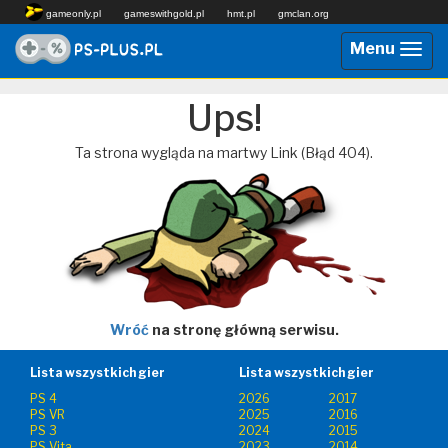
gameonly.pl
gameswithgold.pl
hmt.pl
gmclan.org
Menu
Przeł
nawig
Ups!
Ta strona wygląda na martwy Link (Błąd 404).
Wróć
na stronę główną serwisu.
Lista wszystkich gier
Lista wszystkich gier
PS 4
2026
2017
PS VR
2025
2016
PS 3
2024
2015
PS Vita
2023
2014