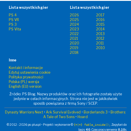
Lista wszystkich gier
Lista wszystkich gier
PS 4
2026
2017
PS VR
2025
2016
PS 3
2024
2015
PS Vita
2023
2014
2022
2013
2021
2012
2020
2011
2019
2010
2018
Inne
Kontakt i informacje
Edytuj ustawienia cookie
Polityka prywatności
Polska (PL) wersja
English (EU) version
Źródło: PS Blog. Nazwy produktów oraz ich fotografie zostały użyte
jedynie w celach informacyjnych. Strona nie jest w jakikolwiek
sposób powiązana z firmą Sony / SCEP.
Dynasty Warriors Next
•
Ark Survival Evolved
•
Borderlands 3
•
Brothers:
A Tale of Two Sons
•
Hoard
© 2012 - 2026 ps-plus.pl • Projekt i wykonanie ©
. Zapytań do
{=|=} fable_inside();
bazy:
40
. Czas pracy serwera:
0.10
s.