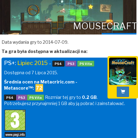
MOUSECRAFT
Data wydania gry to 2014-07-09.
Ta gra była dostępna w aktualizacji na:
PS+:
Lipiec 2015
–
PS4
PS3
PS Vita
Dostępna od 7 Lipca 2015.
Średnia ocen na Metacriric.com -
72
Metascore™:
Rozmiar tej gry to
0.2 GB
.
PS4
PS3
PS Vita
Potrzebujesz przynajmniej 1 GB aby ją pobrać i zainstalować.