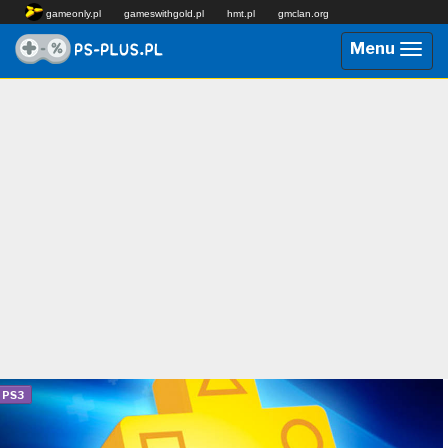
gameonly.pl
gameswithgold.pl
hmt.pl
gmclan.org
Menu
Przeł
nawig
PS3