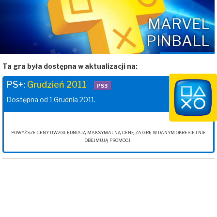
MARVEL
PINBALL
Ta gra była dostępna w aktualizacji na:
PS+:
Grudzień 2011
–
PS3
Dostępna od 1 Grudnia 2011.
POWYŻSZE CENY UWZGLĘDNIAJĄ MAKSYMALNĄ CENĘ ZA GRĘ W DANYM OKRESIE I NIE
OBEJMUJĄ PROMOCJI.