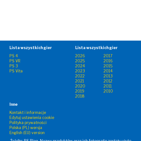
Lista wszystkich gier
Lista wszystkich gier
PS 4
2026
2017
PS VR
2025
2016
PS 3
2024
2015
PS Vita
2023
2014
2022
2013
2021
2012
2020
2011
2019
2010
2018
Inne
Kontakt i informacje
Edytuj ustawienia cookie
Polityka prywatności
Polska (PL) wersja
English (EU) version
Źródło: PS Blog. Nazwy produktów oraz ich fotografie zostały użyte