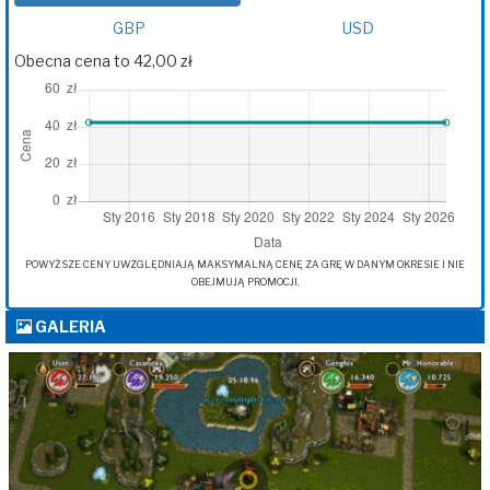
GBP
USD
Obecna cena to 42,00 zł
POWYŻSZE CENY UWZGLĘDNIAJĄ MAKSYMALNĄ CENĘ ZA GRĘ W DANYM OKRESIE I NIE
OBEJMUJĄ PROMOCJI.
GALERIA