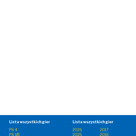
Lista wszystkich gier
Lista wszystkich gier
PS 4
2026
2017
PS VR
2025
2016