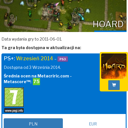
HOARD
Data wydania gry to 2011-06-01.
Ta gra była dostępna w aktualizacji na:
PS+:
Wrzesień 2014
–
PS3
Dostępna od 3 Września 2014.
Średnia ocen na Metacriric.com -
75
Metascore™:
PLN
EUR