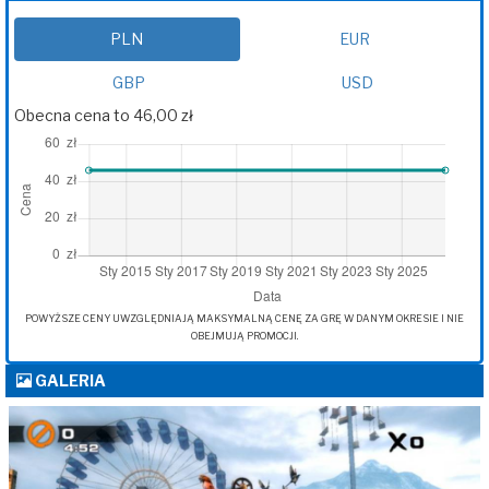
PLN
EUR
GBP
USD
Obecna cena to 46,00 zł
POWYŻSZE CENY UWZGLĘDNIAJĄ MAKSYMALNĄ CENĘ ZA GRĘ W DANYM OKRESIE I NIE
OBEJMUJĄ PROMOCJI.
GALERIA