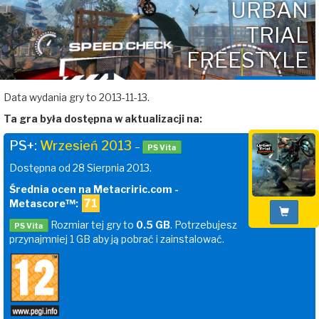
URBAN
TRIAL
FREESTYLE
Data wydania gry to 2013-11-13.
Ta gra była dostępna w aktualizacji na:
PS+:
Wrzesień 2013
–
PS Vita
Dostępna od 28 Sierpnia 2013.
Średnia ocen na Metacriric.com -
71
Metascore™:
Rozmiar tej gry to
0.5 GB
. Potrzebujesz
PS Vita
przynajmniej 1 GB aby ją pobrać i zainstalować.