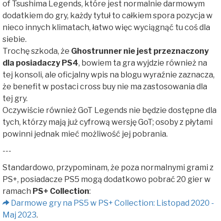
of Tsushima Legends, które jest normalnie darmowym
dodatkiem do gry, każdy tytuł to całkiem spora pozycja w
nieco innych klimatach, łatwo więc wyciągnąć tu coś dla
siebie.
Trochę szkoda, że
Ghostrunner nie jest przeznaczony
dla posiadaczy PS4
, bowiem ta gra wyjdzie również na
tej konsoli, ale oficjalny wpis na blogu wyraźnie zaznacza,
że benefit w postaci cross buy nie ma zastosowania dla
tej gry.
Oczywiście również GoT Legends nie będzie dostępne dla
tych, którzy mają już cyfrową wersję GoT; osoby z płytami
powinni jednak mieć możliwość jej pobrania.
---
Standardowo, przypominam, że poza normalnymi grami z
PS+, posiadacze PS5 mogą dodatkowo pobrać 20 gier w
ramach
PS+ Collection
:
Darmowe gry na PS5 w PS+ Collection: Listopad 2020 -
Maj 2023
.