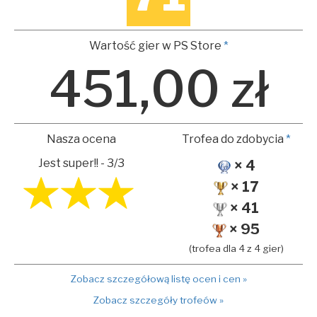
Wartość gier w PS Store
*
451,00 zł
Nasza ocena
Trofea do zdobycia
*
Jest super!! - 3/3
× 4
× 17
× 41
× 95
(trofea dla 4 z 4 gier)
Zobacz szczegółową listę ocen i cen »
Zobacz szczegóły trofeów »