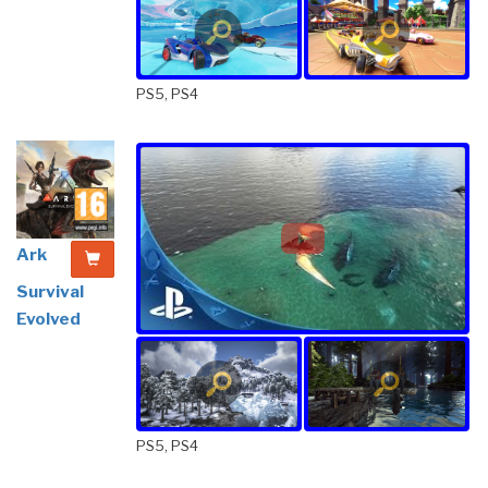
PS5, PS4
Ark
Survival
Evolved
PS5, PS4