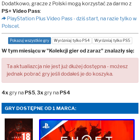
Dodatkowo, gracze z Polski mogą korzystać za darmo z
PS+ Video Pass
:
PlayStation Plus Video Pass - dziś start, na razie tylko w
Polsce!
.
Pokazuj wszystkie gry
Wyróżniaj tylko PS4
Wyróżniaj tylko PS5
W tym miesiącu w "Kolekcji gier od zaraz" znalazły się:
Ta aktualiazcja nie jest już dłużej dostępna - możesz
jednak pobrać gry jeśli dodałeś je do koszyka.
4x
gry na
PS5
,
3x
gry na
PS4
GRY DOSTĘPNE OD 1 MARCA: