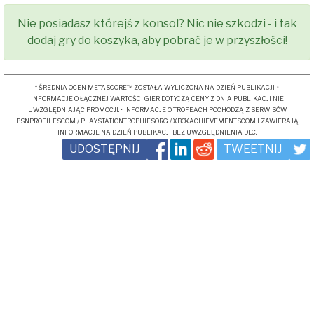
Nie posiadasz którejś z konsol? Nic nie szkodzi - i tak
dodaj gry do koszyka, aby pobrać je w przyszłości!
* ŚREDNIA OCEN METASCORE™ ZOSTAŁA WYLICZONA NA DZIEŃ PUBLIKACJI. •
INFORMACJE O ŁĄCZNEJ WARTOŚCI GIER DOTYCZĄ CENY Z DNIA PUBLIKACJI NIE
UWZGLĘDNIAJĄC PROMOCJI. • INFORMACJE O TROFEACH POCHODZĄ Z SERWISÓW
PSNPROFILES.COM / PLAYSTATIONTROPHIES.ORG / XBOXACHIEVEMENTS.COM I ZAWIERAJĄ
INFORMACJE NA DZIEŃ PUBLIKACJI BEZ UWZGLĘDNIENIA DLC.
UDOSTĘPNIJ
TWEETNIJ