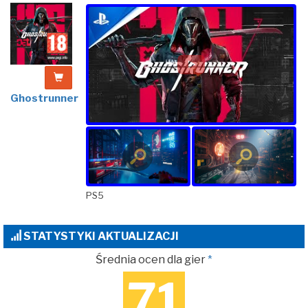
Ghostrunner
PS5
STATYSTYKI AKTUALIZACJI
Średnia ocen dla gier
*
71