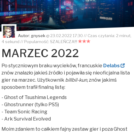
Autor:
gnysek
@
23.02.2022 17:30
// Czas czytania: 2 minut,
4 sekund // Popularność:
SZALEŃCZA!!!
MARZEC 2022
Po styczniowym braku wycieków, francuskie
Delabs
znów znalazło jakieś źródło i pojawiła się nieoficjalna lista
gier na marzec. Użytkownik
billbil-kun
, znów jakimś
sposobem trafił finalną listę:
- Ghost of Tsushima Legends
- Ghostrunner (tylko PS5)
- Team Sonic Racing
- Ark Survival Evolved
Moim zdaniem to całkiem fajny zestaw gier i poza Ghost