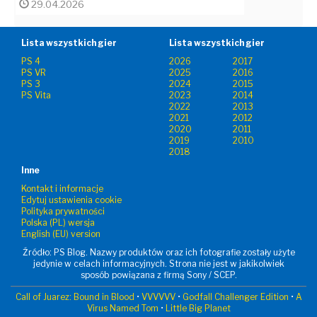
29.04.2026
Lista wszystkich gier
Lista wszystkich gier
PS 4
2026
2017
PS VR
2025
2016
PS 3
2024
2015
PS Vita
2023
2014
2022
2013
2021
2012
2020
2011
2019
2010
2018
Inne
Kontakt i informacje
Edytuj ustawienia cookie
Polityka prywatności
Polska (PL) wersja
English (EU) version
Źródło: PS Blog. Nazwy produktów oraz ich fotografie zostały użyte
jedynie w celach informacyjnych. Strona nie jest w jakikolwiek
sposób powiązana z firmą Sony / SCEP.
Call of Juarez: Bound in Blood
•
VVVVVV
•
Godfall Challenger Edition
•
A
Virus Named Tom
•
Little Big Planet