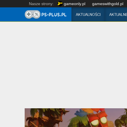
Nasze strony:
gameonly.pl
gameswithgold.pl
AKTUALNOŚCI
AKTUALN