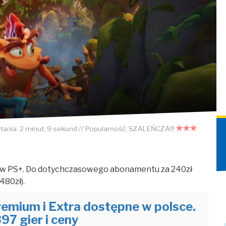
ytania: 2 minut, 9 sekund // Popularność:
SZALEŃCZA!!!
 w PS+. Do dotychczasowego abonamentu za 240zł
480zł).
emium i Extra dostępne w polsce.
897 gier i ceny