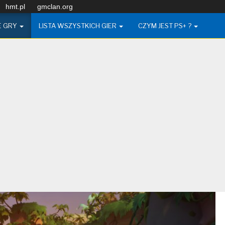
hmt.pl
gmclan.org
E GRY
LISTA WSZYSTKICH GIER
CZYM JEST PS+ ?