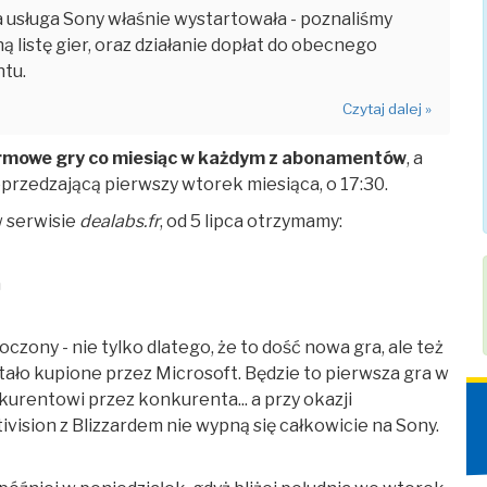
 usługa Sony właśnie wystartowała - poznaliśmy
ną listę gier, oraz działanie dopłat do obecnego
tu.
Czytaj dalej »
rmowe gry co miesiąc w każdym z abonamentów
, a
oprzedzającą pierwszy wtorek miesiąca, o 17:30.
w serwisie
dealabs.fr
, od 5 lipca otrzymamy:
n
czony - nie tylko dlatego, że to dość nowa gra, ale też
stało kupione przez Microsoft. Będzie to pierwsza gra w
kurentowi przez konkurenta... a przy okazji
vision z Blizzardem nie wypną się całkowicie na Sony.