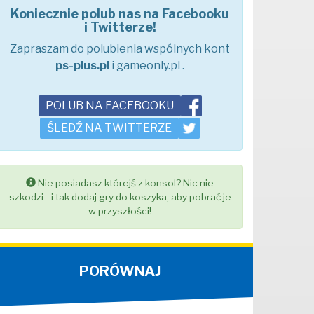
Koniecznie polub nas na Facebooku
i Twitterze!
Zapraszam do polubienia wspólnych kont
ps-plus.pl
i gameonly.pl .
POLUB NA FACEBOOKU
ŚLEDŹ NA TWITTERZE
Nie posiadasz którejś z konsol? Nic nie
szkodzi - i tak dodaj gry do koszyka, aby pobrać je
w przyszłości!
PORÓWNAJ