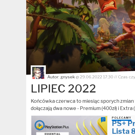
Autor:
gnysek
@
29.06.2022 17:30
// Czas cz
LIPIEC 2022
Końcówka czerwca to miesiąc sporych zmian
dołączają dwa nowe - Premium (400zł) i Extra (
POLECAMY
0
PS+ Pr
Lista 