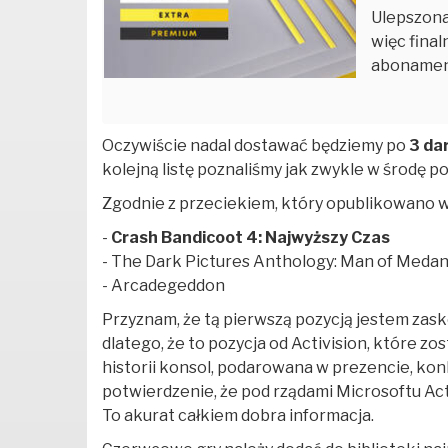
Ulepszona
więc final
abonamen
Oczywiście nadal dostawać będziemy po
3 da
kolejną listę poznaliśmy jak zwykle w środę p
Zgodnie z przeciekiem, który opublikowano 
-
Crash Bandicoot 4: Najwyższy Czas
- The Dark Pictures Anthology: Man of Meda
- Arcadegeddon
Przyznam, że tą pierwszą pozycją jestem zasko
dlatego, że to pozycja od Activision, które zo
historii konsol, podarowana w prezencie, kon
potwierdzenie, że pod rządami Microsoftu Acti
To akurat całkiem dobra informacja.