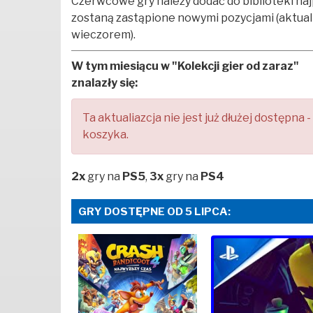
Czerwcowe gry należy dodać do biblioteki naj
zostaną zastąpione nowymi pozycjami (aktual
wieczorem).
W tym miesiącu w "Kolekcji gier od zaraz"
znalazły się:
Ta aktualiazcja nie jest już dłużej dostępna 
koszyka.
2x
gry na
PS5
,
3x
gry na
PS4
GRY DOSTĘPNE OD 5 LIPCA: