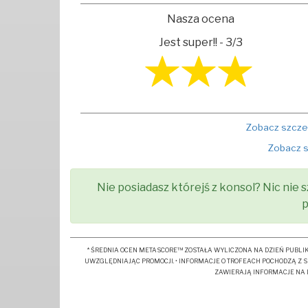
Nasza ocena
Jest super!! - 3/3
Zobacz szczeg
Zobacz s
Nie posiadasz którejś z konsol? Nic nie s
p
* ŚREDNIA OCEN METASCORE™ ZOSTAŁA WYLICZONA NA DZIEŃ PUBLIKAC
UWZGLĘDNIAJĄC PROMOCJI. • INFORMACJE O TROFEACH POCHODZĄ Z S
ZAWIERAJĄ INFORMACJE NA D