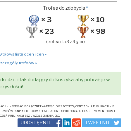
Trofea do zdobycia
*
× 3
× 10
× 23
× 98
(trofea dla 3 z 3 gier)
ółową listę ocen i cen »
zczegóły trofeów »
zkodzi - i tak dodaj gry do koszyka, aby pobrać je w
rzyszłości!
JI. • INFORMACJE O ŁĄCZNEJ WARTOŚCI GIER DOTYCZĄ CENY Z DNIA PUBLIKACJI NIE
ERWISÓW PSNPROFILES.COM / PLAYSTATIONTROPHIES.ORG / XBOXACHIEVEMENTS.COM I
ZIEŃ PUBLIKACJI BEZ UWZGLĘDNIENIA DLC.
UDOSTĘPNIJ
TWEETNIJ