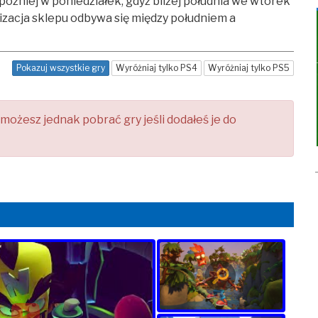
później w poniedziałek, gdyż bliżej południa we wtorek
izacja sklepu odbywa się między południem a
Pokazuj wszystkie gry
Wyróżniaj tylko PS4
Wyróżniaj tylko PS5
- możesz jednak pobrać gry jeśli dodałeś je do