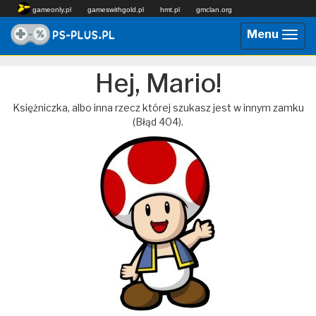
gameonly.pl
gameswithgold.pl
hmt.pl
gmclan.org
Menu
Przeł
nawig
Hej, Mario!
Księżniczka, albo inna rzecz której szukasz jest w innym zamku
(Błąd 404).