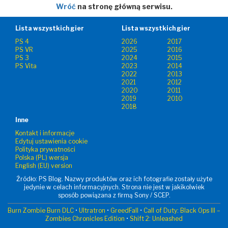
Wróć
na stronę główną serwisu.
Lista wszystkich gier
Lista wszystkich gier
PS 4
2026
2017
PS VR
2025
2016
PS 3
2024
2015
PS Vita
2023
2014
2022
2013
2021
2012
2020
2011
2019
2010
2018
Inne
Kontakt i informacje
Edytuj ustawienia cookie
Polityka prywatności
Polska (PL) wersja
English (EU) version
Źródło: PS Blog. Nazwy produktów oraz ich fotografie zostały użyte
jedynie w celach informacyjnych. Strona nie jest w jakikolwiek
sposób powiązana z firmą Sony / SCEP.
Burn Zombie Burn DLC
•
Ultratron
•
GreedFall
•
Call of Duty: Black Ops III –
Zombies Chronicles Edition
•
Shift 2: Unleashed