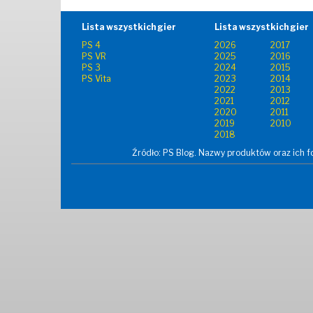
Lista wszystkich gier
Lista wszystkich gier
PS 4
2026
2017
PS VR
2025
2016
PS 3
2024
2015
PS Vita
2023
2014
2022
2013
2021
2012
2020
2011
2019
2010
2018
Źródło: PS Blog. Nazwy produktów oraz ich fo