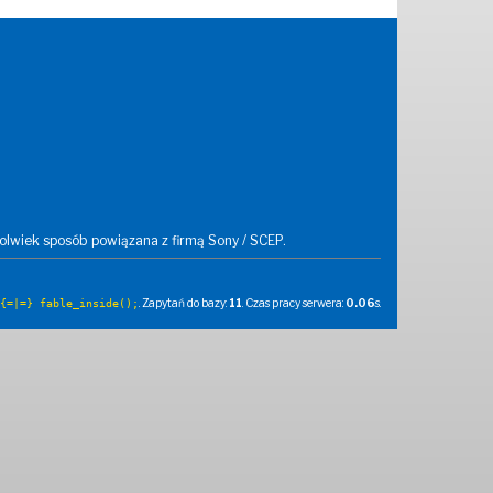
kolwiek sposób powiązana z firmą Sony / SCEP.
. Zapytań do bazy:
11
. Czas pracy serwera:
0.06
s.
{=|=} fable_inside();