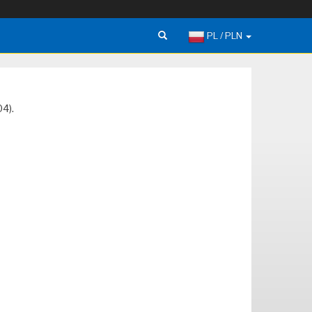
PL / PLN
04).