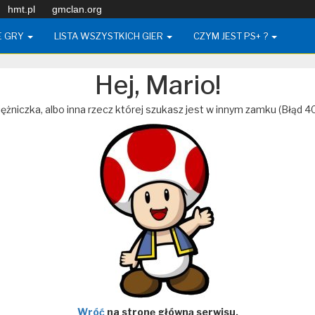
hmt.pl
gmclan.org
E GRY
LISTA WSZYSTKICH GIER
CZYM JEST PS+ ?
Hej, Mario!
ężniczka, albo inna rzecz której szukasz jest w innym zamku (Błąd 4
Wróć
na stronę główną serwisu.