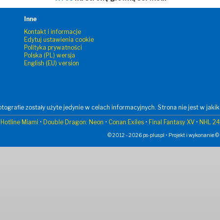
Inne
Kontakt i informacje
Edytuj ustawienia cookie
Polityka prywatności
Polska (PL) wersja
English (EU) version
tografie zostały użyte jedynie w celach informacyjnych. Strona nie jest w jaki
Hotline Miami
•
Double Dragon: Neon
•
Conan Exiles
•
Final Fantasy XV
•
NHL 24
© 2012 - 2026 ps-plus.pl • Projekt i wykonanie ©