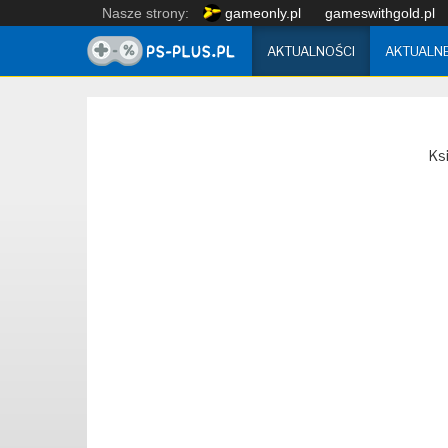
Nasze strony:
gameonly.pl
gameswithgold.pl
AKTUALNOŚCI
AKTUALN
Ksi