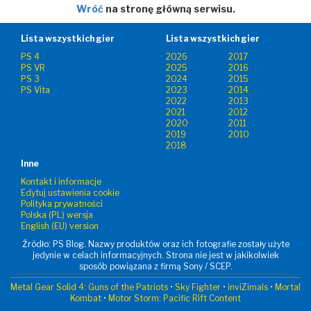
Wróć
na stronę główną serwisu.
Lista wszystkich gier
Lista wszystkich gier
PS 4
2026
2017
PS VR
2025
2016
PS 3
2024
2015
PS Vita
2023
2014
2022
2013
2021
2012
2020
2011
2019
2010
2018
Inne
Kontakt i informacje
Edytuj ustawienia cookie
Polityka prywatności
Polska (PL) wersja
English (EU) version
Źródło: PS Blog. Nazwy produktów oraz ich fotografie zostały użyte
jedynie w celach informacyjnych. Strona nie jest w jakikolwiek
sposób powiązana z firmą Sony / SCEP.
Metal Gear Solid 4: Guns of the Patriots
•
Sky Fighter
•
inviZimals
•
Mortal
Kombat
•
Motor Storm: Pacific Rift Content