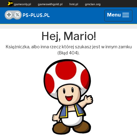
gameonly.pl
gameswithgold.pl
hmt.pl
gmclan.org
Menu
Przeł
nawig
Hej, Mario!
Księżniczka, albo inna rzecz której szukasz jest w innym zamku
(Błąd 404).