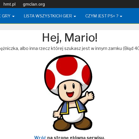
hmt.pl
gmclan.org
E GRY
LISTA WSZYSTKICH GIER
CZYM JEST PS+ ?
Hej, Mario!
ężniczka, albo inna rzecz której szukasz jest w innym zamku (Błąd 4
Wróć
na stronę główną serwisu.