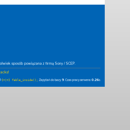
kolwiek sposób powiązana z firmą Sony / SCEP.
tacks!
 ©
. Zapytań do bazy:
9
. Czas pracy serwera:
0.26
s.
{=|=} fable_inside();