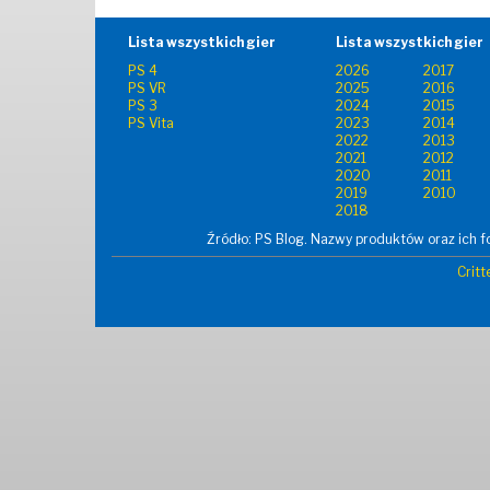
Lista wszystkich gier
Lista wszystkich gier
PS 4
2026
2017
PS VR
2025
2016
PS 3
2024
2015
PS Vita
2023
2014
2022
2013
2021
2012
2020
2011
2019
2010
2018
Źródło: PS Blog. Nazwy produktów oraz ich fo
Critt