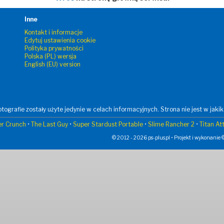
Inne
Kontakt i informacje
Edytuj ustawienia cookie
Polityka prywatności
Polska (PL) wersja
English (EU) version
tografie zostały użyte jedynie w celach informacyjnych. Strona nie jest w jaki
er Crunch
•
The Last Guy
•
Super Stardust Portable
•
Slime Rancher 2
•
Titan At
© 2012 - 2026 ps-plus.pl • Projekt i wykonanie