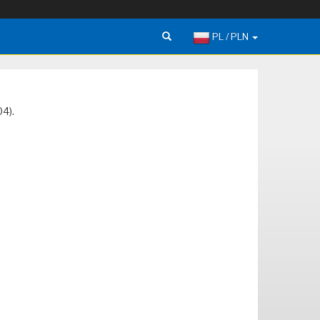
PL / PLN
04).