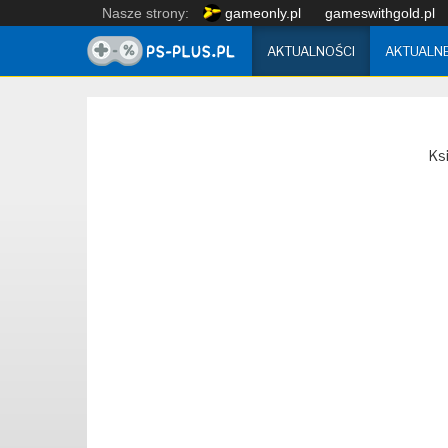
Nasze strony:
gameonly.pl
gameswithgold.pl
AKTUALNOŚCI
AKTUALN
Ksi