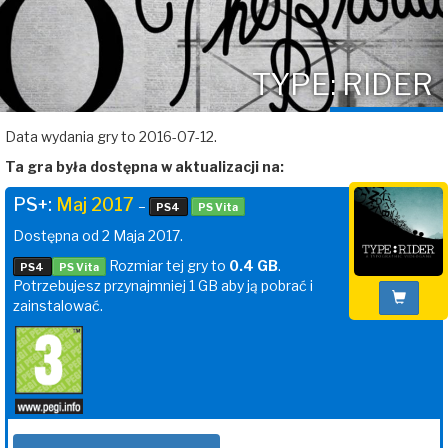
TYPE: RIDER
Data wydania gry to 2016-07-12.
Ta gra była dostępna w aktualizacji na:
PS+:
Maj 2017
–
PS4
PS Vita
Dostępna od 2 Maja 2017.
Rozmiar tej gry to
0.4 GB
.
PS4
PS Vita
Potrzebujesz przynajmniej 1 GB aby ją pobrać i
zainstalować.