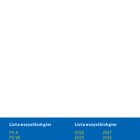
Lista wszystkich gier
Lista wszystkich gier
PS 4
2026
2017
PS VR
2025
2016