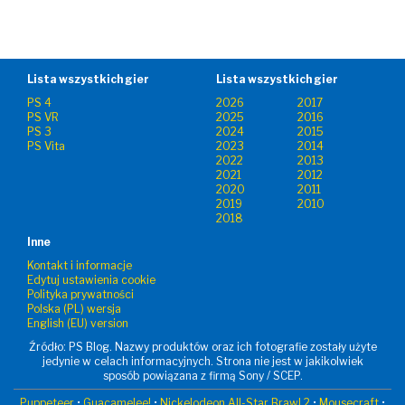
Lista wszystkich gier
Lista wszystkich gier
PS 4
2026
2017
PS VR
2025
2016
PS 3
2024
2015
PS Vita
2023
2014
2022
2013
2021
2012
2020
2011
2019
2010
2018
Inne
Kontakt i informacje
Edytuj ustawienia cookie
Polityka prywatności
Polska (PL) wersja
English (EU) version
Źródło: PS Blog. Nazwy produktów oraz ich fotografie zostały użyte
jedynie w celach informacyjnych. Strona nie jest w jakikolwiek
sposób powiązana z firmą Sony / SCEP.
Puppeteer
•
Guacamelee!
•
Nickelodeon All-Star Brawl 2
•
Mousecraft
•