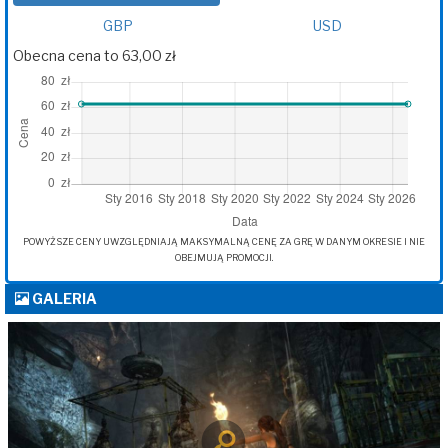
GBP
USD
Obecna cena to 63,00 zł
POWYŻSZE CENY UWZGLĘDNIAJĄ MAKSYMALNĄ CENĘ ZA GRĘ W DANYM OKRESIE I NIE
OBEJMUJĄ PROMOCJI.
GALERIA