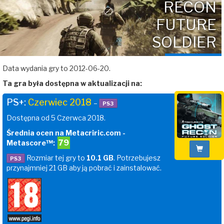
RECON
FUTURE
SOLDIER
Data wydania gry to 2012-06-20.
Ta gra była dostępna w aktualizacji na:
PS+:
Czerwiec 2018
–
PS3
Dostępna od 5 Czerwca 2018.
Średnia ocen na Metacriric.com -
79
Metascore™:
Rozmiar tej gry to
10.1 GB
. Potrzebujesz
PS3
przynajmniej 21 GB aby ją pobrać i zainstalować.