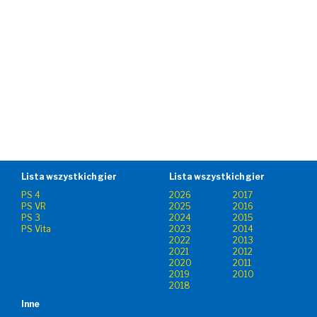
Lista wszystkich gier
Lista wszystkich gier
PS 4
2026
2017
PS VR
2025
2016
PS 3
2024
2015
PS Vita
2023
2014
2022
2013
2021
2012
2020
2011
2019
2010
2018
Inne