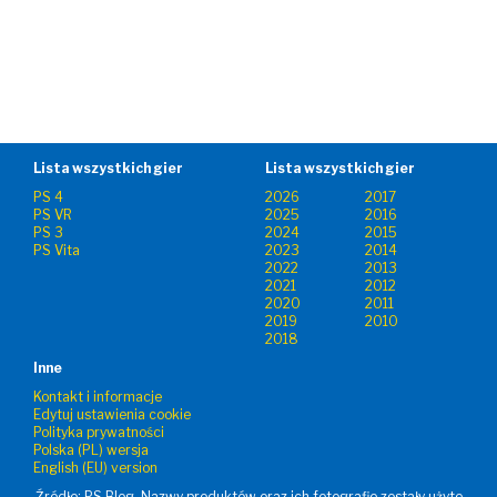
Lista wszystkich gier
Lista wszystkich gier
PS 4
2026
2017
PS VR
2025
2016
PS 3
2024
2015
PS Vita
2023
2014
2022
2013
2021
2012
2020
2011
2019
2010
2018
Inne
Kontakt i informacje
Edytuj ustawienia cookie
Polityka prywatności
Polska (PL) wersja
English (EU) version
Źródło: PS Blog. Nazwy produktów oraz ich fotografie zostały użyte