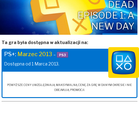
DEAD
EPISODE 1: A
NEW DAY
Ta gra była dostępna w aktualizacji na:
PS+:
Marzec 2013
–
PS3
Dostępna od 1 Marca 2013.
POWYŻSZE CENY UWZGLĘDNIAJĄ MAKSYMALNĄ CENĘ ZA GRĘ W DANYM OKRESIE I NIE
OBEJMUJĄ PROMOCJI.