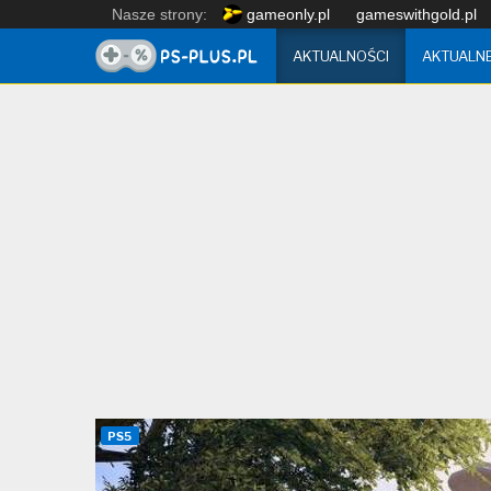
Nasze strony:
gameonly.pl
gameswithgold.pl
AKTUALNOŚCI
AKTUALN
PS5