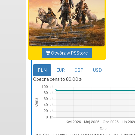
Otwórz w PSStore
PLN
EUR
GBP
USD
Obecna cena to 89,00 zł
POWYŻSZE CENY UWZGLĘDNIAJĄ MAKSYMALNĄ CENĘ ZA GRĘ W DANYM 