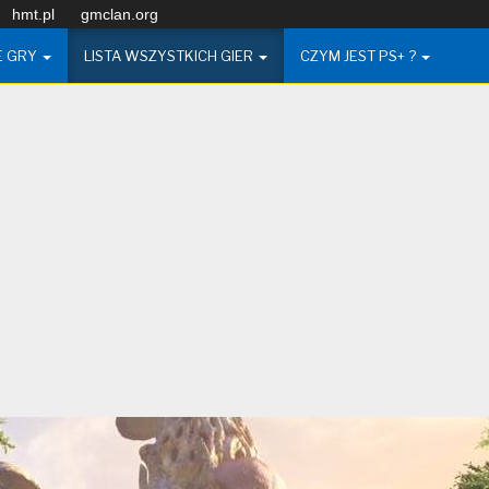
hmt.pl
gmclan.org
E GRY
LISTA WSZYSTKICH GIER
CZYM JEST PS+ ?