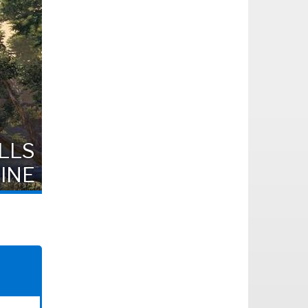
LLS
INE