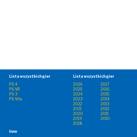
Lista wszystkich gier
Lista wszystkich gier
PS 4
2026
2017
PS VR
2025
2016
PS 3
2024
2015
PS Vita
2023
2014
2022
2013
2021
2012
2020
2011
2019
2010
2018
Inne