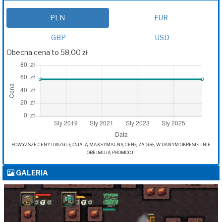
PLN
EUR
GBP
USD
Obecna cena to 58,00 zł
POWYŻSZE CENY UWZGLĘDNIAJĄ MAKSYMALNĄ CENĘ ZA GRĘ W DANYM OKRESIE I NIE
OBEJMUJĄ PROMOCJI.
GALERIA