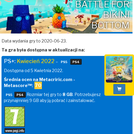
BATTLE FOR
BIKINI
BOTTOM
Data wydania gry to 2020-06-23.
Ta gra była dostępna w aktualizacji na:
PS+:
Kwiecień 2022
–
PS5
PS4
Dostępna od 5 Kwietnia 2022.
Średnia ocen na Metacriric.com -
70
Metascore™:
Rozmiar tej gry to
8 GB
. Potrzebujesz
PS5
PS4
przynajmniej 9 GB aby ją pobrać i zainstalować.