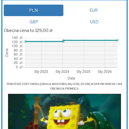
PLN
EUR
GBP
USD
Obecna cena to 129,00 zł
POWYŻSZE CENY UWZGLĘDNIAJĄ MAKSYMALNĄ CENĘ ZA GRĘ W DANYM OKRESIE I NIE
OBEJMUJĄ PROMOCJI.