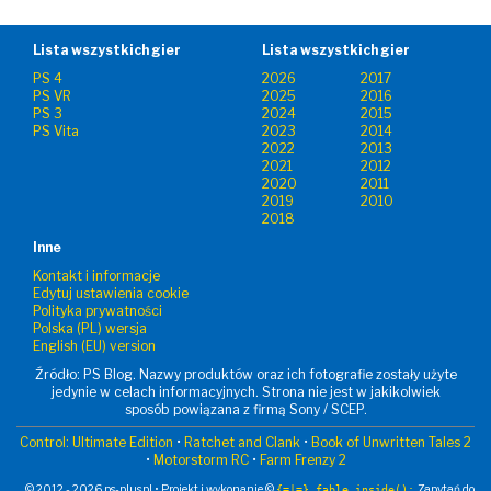
Lista wszystkich gier
Lista wszystkich gier
PS 4
2026
2017
PS VR
2025
2016
PS 3
2024
2015
PS Vita
2023
2014
2022
2013
2021
2012
2020
2011
2019
2010
2018
Inne
Kontakt i informacje
Edytuj ustawienia cookie
Polityka prywatności
Polska (PL) wersja
English (EU) version
Źródło: PS Blog. Nazwy produktów oraz ich fotografie zostały użyte
jedynie w celach informacyjnych. Strona nie jest w jakikolwiek
sposób powiązana z firmą Sony / SCEP.
Control: Ultimate Edition
•
Ratchet and Clank
•
Book of Unwritten Tales 2
•
Motorstorm RC
•
Farm Frenzy 2
© 2012 - 2026 ps-plus.pl • Projekt i wykonanie ©
. Zapytań do
{=|=} fable_inside();