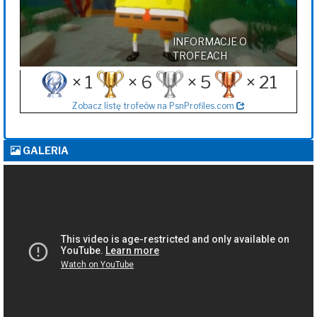
INFORMACJE O
TROFEACH
× 1
× 6
× 5
× 21
Zobacz listę trofeów na PsnProfiles.com
GALERIA