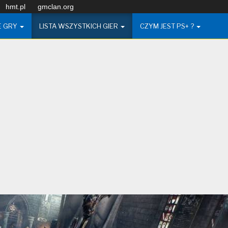
hmt.pl
gmclan.org
E GRY
LISTA WSZYSTKICH GIER
CZYM JEST PS+ ?