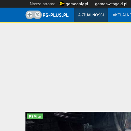
Nasze strony:
gameonly.pl
gameswithgold.pl
AKTUALNOŚCI
AKTUALN
PS Vita