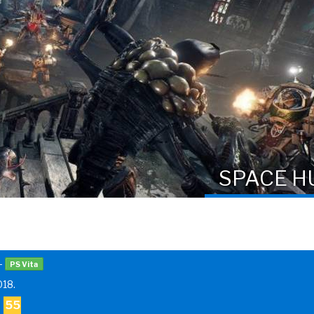
SPACE H
–
PS Vita
018.
55