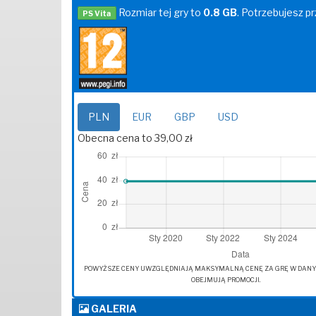
Rozmiar tej gry to
0.8 GB
. Potrzebujesz pr
PS Vita
PLN
EUR
GBP
USD
Obecna cena to 39,00 zł
POWYŻSZE CENY UWZGLĘDNIAJĄ MAKSYMALNĄ CENĘ ZA GRĘ W DANYM 
OBEJMUJĄ PROMOCJI.
GALERIA