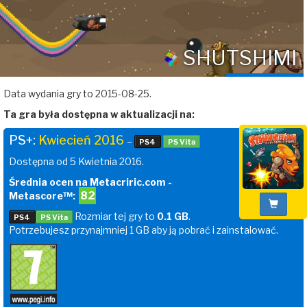
SHUTSHIMI
Data wydania gry to 2015-08-25.
Ta gra była dostępna w aktualizacji na:
PS+:
Kwiecień 2016
–
PS4
PS Vita
Dostępna od 5 Kwietnia 2016.
Średnia ocen na Metacriric.com -
82
Metascore™:
Rozmiar tej gry to
0.1 GB
.
PS4
PS Vita
Potrzebujesz przynajmniej 1 GB aby ją pobrać i zainstalować.