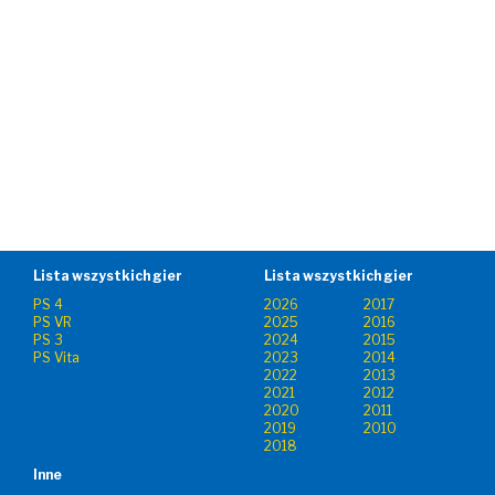
Lista wszystkich gier
Lista wszystkich gier
PS 4
2026
2017
PS VR
2025
2016
PS 3
2024
2015
PS Vita
2023
2014
2022
2013
2021
2012
2020
2011
2019
2010
2018
Inne