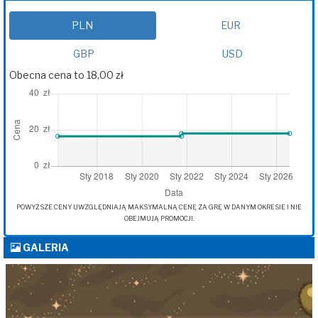
PLN
EUR
GBP
USD
Obecna cena to 18,00 zł
POWYŻSZE CENY UWZGLĘDNIAJĄ MAKSYMALNĄ CENĘ ZA GRĘ W DANYM OKRESIE I NIE
OBEJMUJĄ PROMOCJI.
GALERIA