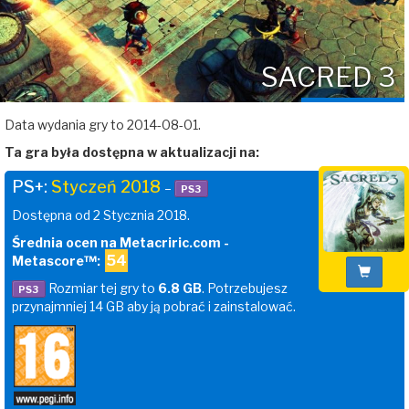
SACRED 3
Data wydania gry to 2014-08-01.
Ta gra była dostępna w aktualizacji na:
PS+:
Styczeń 2018
–
PS3
Dostępna od 2 Stycznia 2018.
Średnia ocen na Metacriric.com -
54
Metascore™:
Rozmiar tej gry to
6.8 GB
. Potrzebujesz
PS3
przynajmniej 14 GB aby ją pobrać i zainstalować.