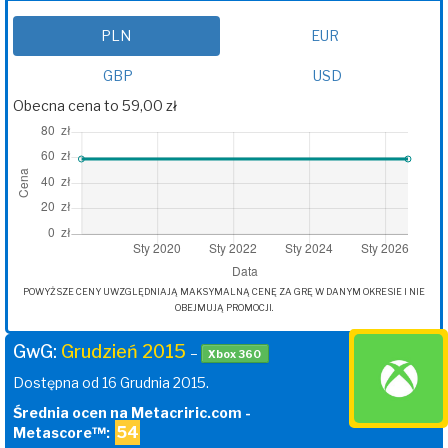
PLN
EUR
GBP
USD
Obecna cena to 59,00 zł
POWYŻSZE CENY UWZGLĘDNIAJĄ MAKSYMALNĄ CENĘ ZA GRĘ W DANYM OKRESIE I NIE
OBEJMUJĄ PROMOCJI.
GwG:
Grudzień 2015
–
Xbox 360
Dostępna od 16 Grudnia 2015.
Średnia ocen na Metacriric.com -
54
Metascore™: