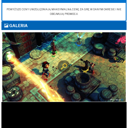
POWYŻSZE CENY UWZGLĘDNIAJĄ MAKSYMALNĄ CENĘ ZA GRĘ W DANYM OKRESIE I NIE
OBEJMUJĄ PROMOCJI.
GALERIA