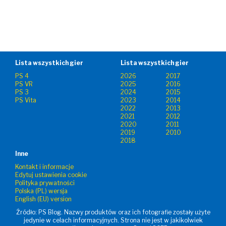
Lista wszystkich gier
Lista wszystkich gier
PS 4
2026
2017
PS VR
2025
2016
PS 3
2024
2015
PS Vita
2023
2014
2022
2013
2021
2012
2020
2011
2019
2010
2018
Inne
Kontakt i informacje
Edytuj ustawienia cookie
Polityka prywatności
Polska (PL) wersja
English (EU) version
Źródło: PS Blog. Nazwy produktów oraz ich fotografie zostały użyte
jedynie w celach informacyjnych. Strona nie jest w jakikolwiek