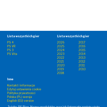
Lista wszystkich gier
Lista wszystkich gier
PS 4
2026
2017
PS VR
2025
2016
PS 3
2024
2015
PS Vita
2023
2014
2022
2013
2021
2012
2020
2011
2019
2010
2018
Inne
Kontakt i informacje
Edytuj ustawienia cookie
Polityka prywatności
Polska (PL) wersja
English (EU) version
Źródło: PS Blog. Nazwy produktów oraz ich fotografie zostały użyte