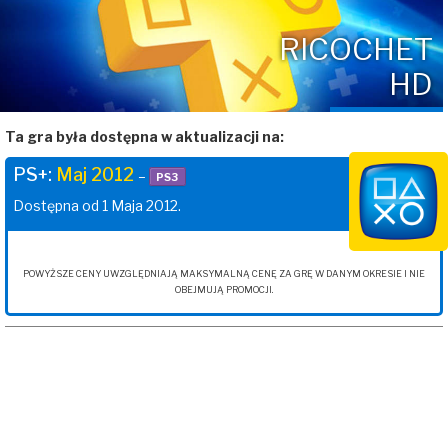
RICOCHET
HD
Ta gra była dostępna w aktualizacji na:
PS+:
Maj 2012
–
PS3
Dostępna od 1 Maja 2012.
POWYŻSZE CENY UWZGLĘDNIAJĄ MAKSYMALNĄ CENĘ ZA GRĘ W DANYM OKRESIE I NIE
OBEJMUJĄ PROMOCJI.