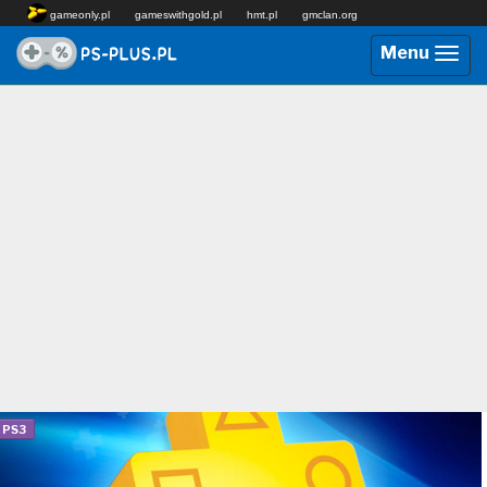
gameonly.pl
gameswithgold.pl
hmt.pl
gmclan.org
Menu
Przeł
nawig
PS3