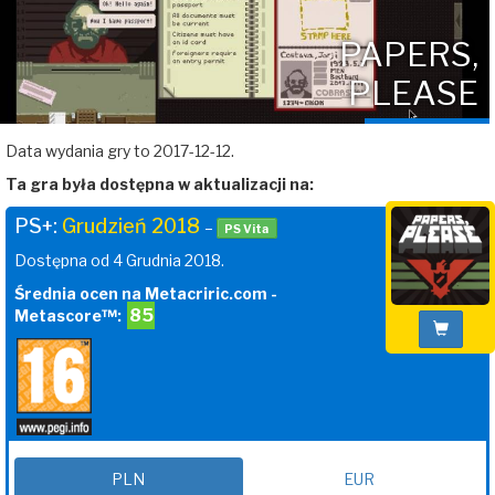
PAPERS,
PLEASE
Data wydania gry to 2017-12-12.
Ta gra była dostępna w aktualizacji na:
PS+:
Grudzień 2018
–
PS Vita
Dostępna od 4 Grudnia 2018.
Średnia ocen na Metacriric.com -
85
Metascore™:
PLN
EUR