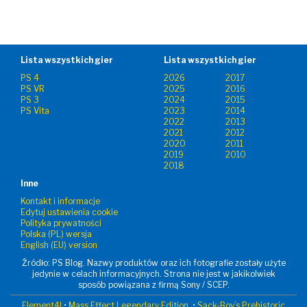
Lista wszystkich gier
Lista wszystkich gier
PS 4
2026
2017
PS VR
2025
2016
PS 3
2024
2015
PS Vita
2023
2014
2022
2013
2021
2012
2020
2011
2019
2010
2018
Inne
Kontakt i informacje
Edytuj ustawienia cookie
Polityka prywatności
Polska (PL) wersja
English (EU) version
Źródło: PS Blog. Nazwy produktów oraz ich fotografie zostały użyte
jedynie w celach informacyjnych. Strona nie jest w jakikolwiek
sposób powiązana z firmą Sony / SCEP.
Element4l
•
Mass Effect Legendary Edition
•
Sack-Boy’s Prehistoric