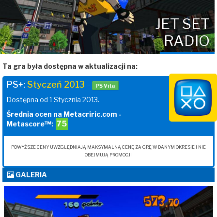
JET SET
RADIO
Ta gra była dostępna w aktualizacji na:
PS+:
Styczeń 2013
–
PS Vita
Dostępna od 1 Stycznia 2013.
Średnia ocen na Metacriric.com -
75
Metascore™:
POWYŻSZE CENY UWZGLĘDNIAJĄ MAKSYMALNĄ CENĘ ZA GRĘ W DANYM OKRESIE I NIE
OBEJMUJĄ PROMOCJI.
GALERIA