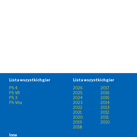
Lista wszystkich gier
Lista wszystkich gier
PS 4
2026
2017
PS VR
2025
2016
PS 3
2024
2015
PS Vita
2023
2014
2022
2013
2021
2012
2020
2011
2019
2010
2018
Inne