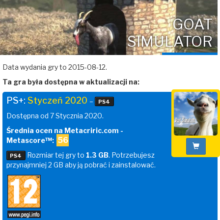
GOAT
SIMULATOR
Data wydania gry to 2015-08-12.
Ta gra była dostępna w aktualizacji na:
PS+:
Styczeń 2020
–
PS4
Dostępna od 7 Stycznia 2020.
Średnia ocen na Metacriric.com -
56
Metascore™:
Rozmiar tej gry to
1.3 GB
. Potrzebujesz
PS4
przynajmniej 2 GB aby ją pobrać i zainstalować.