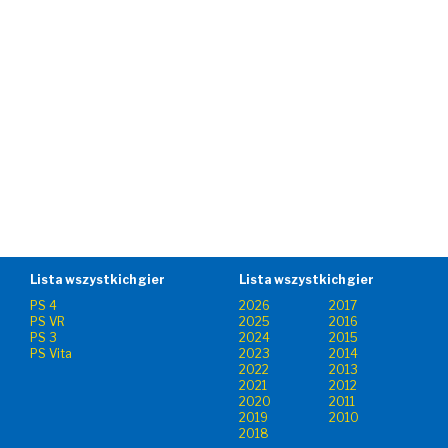
Lista wszystkich gier
Lista wszystkich gier
PS 4
2026
2017
PS VR
2025
2016
PS 3
2024
2015
PS Vita
2023
2014
2022
2013
2021
2012
2020
2011
2019
2010
2018