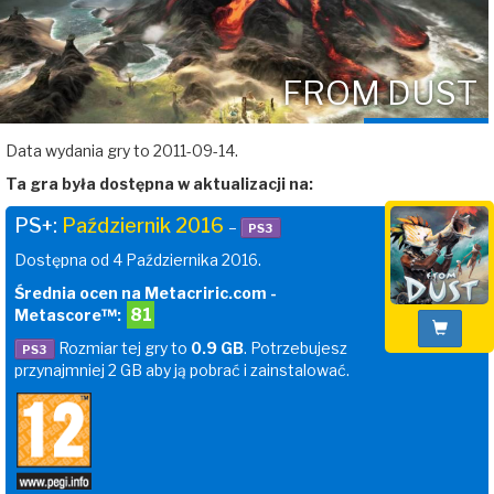
FROM DUST
Data wydania gry to 2011-09-14.
Ta gra była dostępna w aktualizacji na:
PS+:
Październik 2016
–
PS3
Dostępna od 4 Października 2016.
Średnia ocen na Metacriric.com -
81
Metascore™:
Rozmiar tej gry to
0.9 GB
. Potrzebujesz
PS3
przynajmniej 2 GB aby ją pobrać i zainstalować.