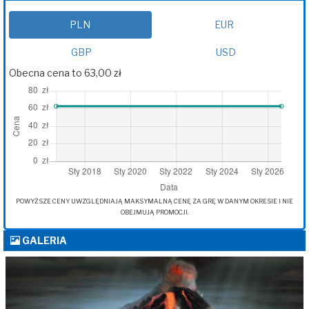
PLN
EUR
GBP
USD
Obecna cena to 63,00 zł
POWYŻSZE CENY UWZGLĘDNIAJĄ MAKSYMALNĄ CENĘ ZA GRĘ W DANYM OKRESIE I NIE
OBEJMUJĄ PROMOCJI.
GALERIA