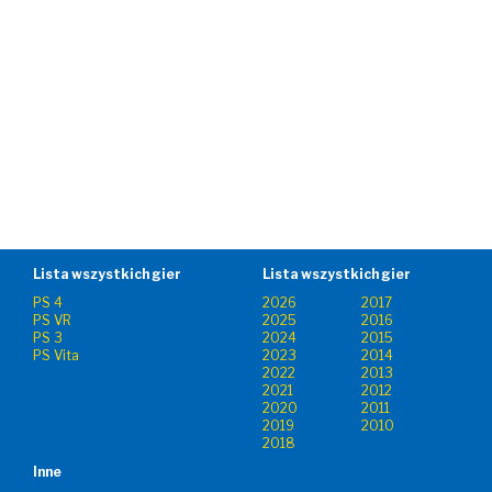
Lista wszystkich gier
Lista wszystkich gier
PS 4
2026
2017
PS VR
2025
2016
PS 3
2024
2015
PS Vita
2023
2014
2022
2013
2021
2012
2020
2011
2019
2010
2018
Inne