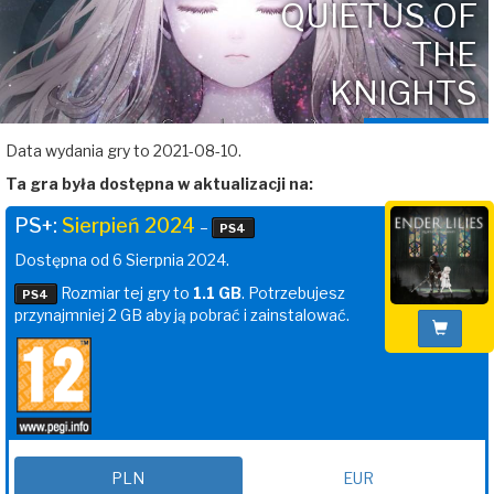
QUIETUS OF
THE
KNIGHTS
Data wydania gry to 2021-08-10.
Ta gra była dostępna w aktualizacji na:
PS+:
Sierpień 2024
–
PS4
Dostępna od 6 Sierpnia 2024.
Rozmiar tej gry to
1.1 GB
. Potrzebujesz
PS4
przynajmniej 2 GB aby ją pobrać i zainstalować.
PLN
EUR