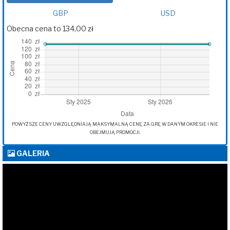
GBP
USD
Obecna cena to 134,00 zł
POWYŻSZE CENY UWZGLĘDNIAJĄ MAKSYMALNĄ CENĘ ZA GRĘ W DANYM OKRESIE I NIE
OBEJMUJĄ PROMOCJI.
GALERIA