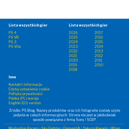
Lista wszystkich gier
Lista wszystkich gier
PS 4
2026
2017
PS VR
2025
2016
PS 3
2024
2015
PS Vita
2023
2014
2022
2013
2021
2012
2020
2011
2019
2010
2018
Inne
Kontakt i informacje
Edytuj ustawienia cookie
Polityka prywatności
Polska (PL) wersja
English (EU) version
Źródło: PS Blog. Nazwy produktów oraz ich fotografie zostały użyte
jedynie w celach informacyjnych. Strona nie jest w jakikolwiek
sposób powiązana z firmą Sony / SCEP.
Modnation Racers
•
Sky Fighter
•
Element4l
•
Yakuza Kiwami
•
When