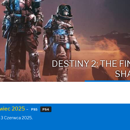
DESTINY 2: THE F
SH
wiec 2025
–
PS5
PS4
 3 Czerwca 2025.