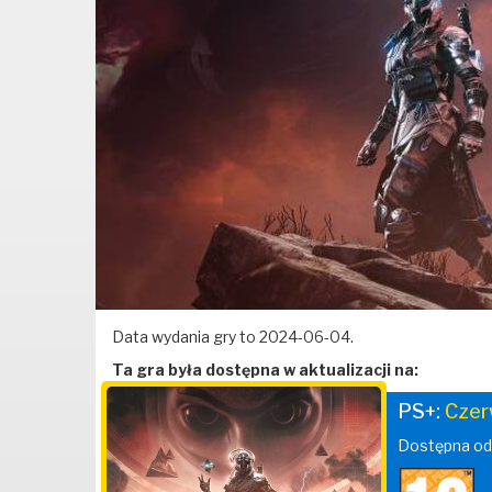
Data wydania gry to 2024-06-04.
Ta gra była dostępna w aktualizacji na:
PS+:
Czer
Dostępna od