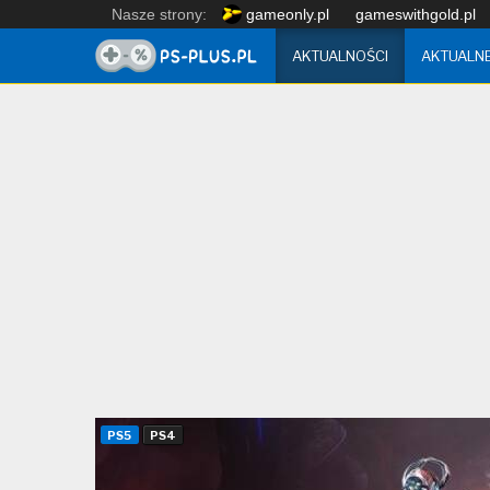
Nasze strony:
gameonly.pl
gameswithgold.pl
AKTUALNOŚCI
AKTUALN
PS5
PS4