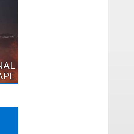
INAL
APE