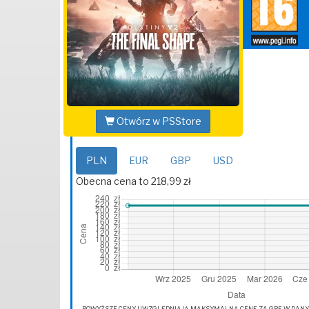
Otwórz w PSStore
PLN
EUR
GBP
USD
Obecna cena to 218,99 zł
POWYŻSZE CENY UWZGLĘDNIAJĄ MAKSYMALNĄ CENĘ ZA GRĘ W DANYM 