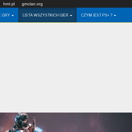
hmt.pl
gmclan.org
E GRY
LISTA WSZYSTKICH GIER
CZYM JEST PS+ ?