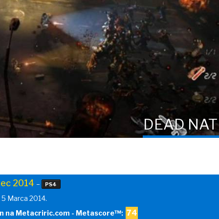
DEAD NAT
ec 2014
–
PS4
 5 Marca 2014.
74
n na Metacriric.com - Metascore™: