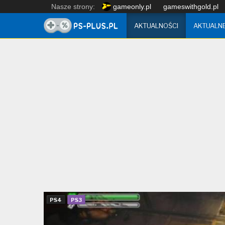
Nasze strony:
gameonly.pl
gameswithgold.pl
AKTUALNOŚCI
AKTUALN
PS4
PS3