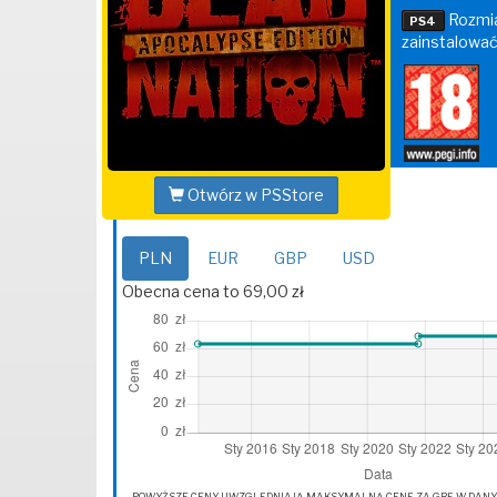
Rozmia
PS4
zainstalować
Otwórz w PSStore
PLN
EUR
GBP
USD
Obecna cena to 69,00 zł
POWYŻSZE CENY UWZGLĘDNIAJĄ MAKSYMALNĄ CENĘ ZA GRĘ W DANYM 