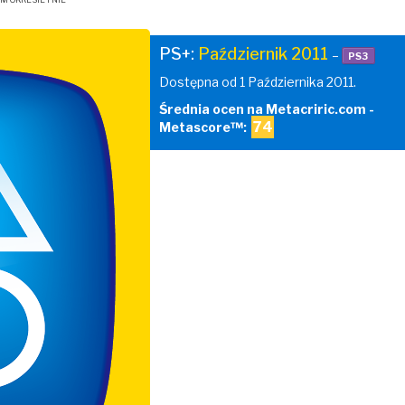
PS+:
Październik 2011
–
PS3
Dostępna od 1 Października 2011.
Średnia ocen na Metacriric.com -
74
Metascore™: