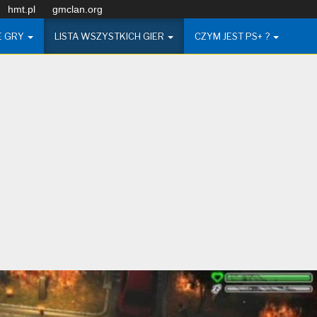
hmt.pl
gmclan.org
E GRY
LISTA WSZYSTKICH GIER
CZYM JEST PS+ ?