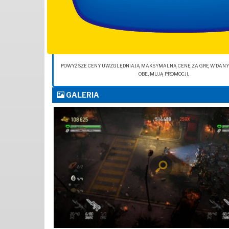
POWYŻSZE CENY UWZGLĘDNIAJĄ MAKSYMALNĄ CENĘ ZA GRĘ W DANYM 
OBEJMUJĄ PROMOCJI.
GALERIA