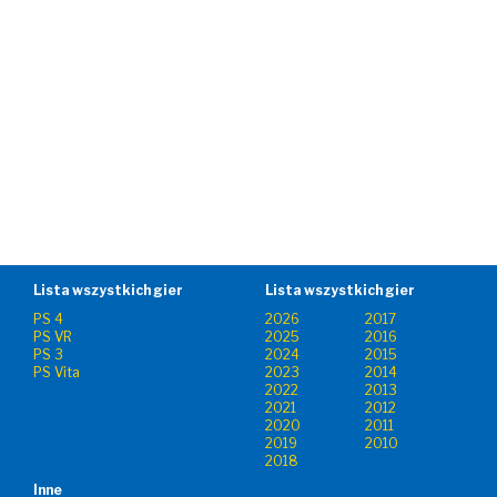
Lista wszystkich gier
Lista wszystkich gier
PS 4
2026
2017
PS VR
2025
2016
PS 3
2024
2015
PS Vita
2023
2014
2022
2013
2021
2012
2020
2011
2019
2010
2018
Inne