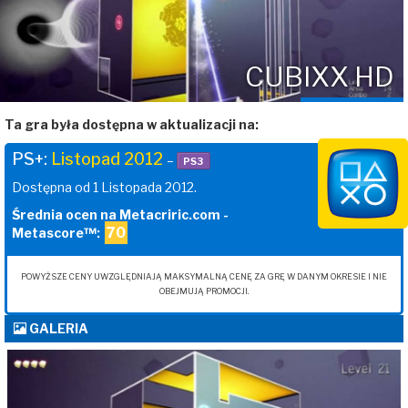
CUBIXX HD
Ta gra była dostępna w aktualizacji na:
PS+:
Listopad 2012
–
PS3
Dostępna od 1 Listopada 2012.
Średnia ocen na Metacriric.com -
70
Metascore™:
POWYŻSZE CENY UWZGLĘDNIAJĄ MAKSYMALNĄ CENĘ ZA GRĘ W DANYM OKRESIE I NIE
OBEJMUJĄ PROMOCJI.
GALERIA