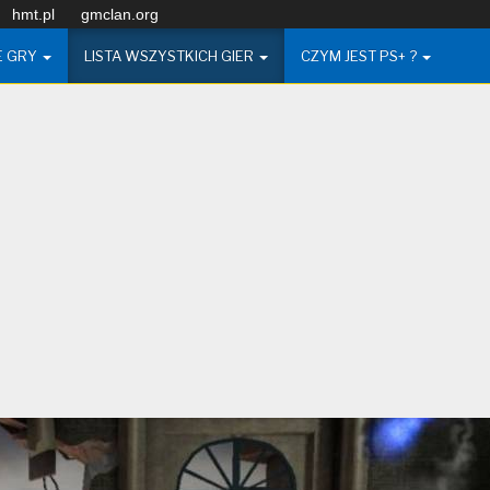
hmt.pl
gmclan.org
E GRY
LISTA WSZYSTKICH GIER
CZYM JEST PS+ ?