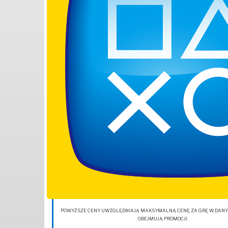
POWYŻSZE CENY UWZGLĘDNIAJĄ MAKSYMALNĄ CENĘ ZA GRĘ W DANYM 
OBEJMUJĄ PROMOCJI.