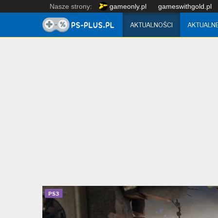
Nasze strony:
gameonly.pl
gameswithgold.pl
AKTUALNOŚCI
AKTUALN
PS3