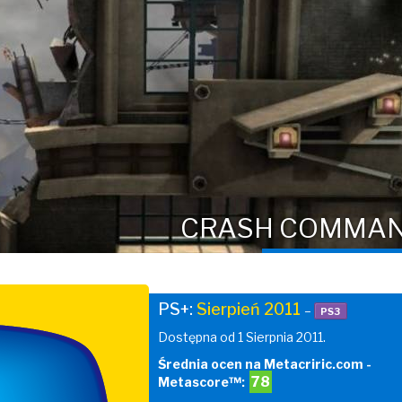
CRASH COMMA
PS+:
Sierpień 2011
–
PS3
Dostępna od 1 Sierpnia 2011.
Średnia ocen na Metacriric.com -
78
Metascore™: