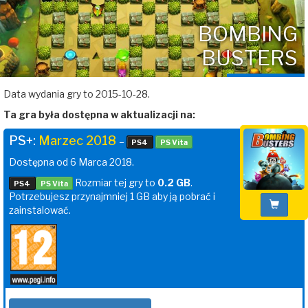
BOMBING
BUSTERS
Data wydania gry to 2015-10-28.
Ta gra była dostępna w aktualizacji na:
PS+:
Marzec 2018
–
PS4
PS Vita
Dostępna od 6 Marca 2018.
Rozmiar tej gry to
0.2 GB
.
PS4
PS Vita
Potrzebujesz przynajmniej 1 GB aby ją pobrać i
zainstalować.