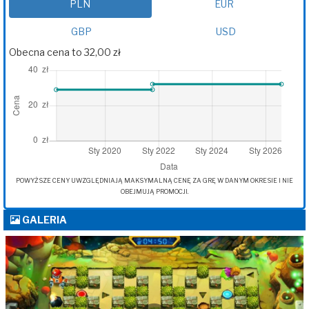
PLN
EUR
GBP
USD
Obecna cena to 32,00 zł
POWYŻSZE CENY UWZGLĘDNIAJĄ MAKSYMALNĄ CENĘ ZA GRĘ W DANYM OKRESIE I NIE
OBEJMUJĄ PROMOCJI.
GALERIA