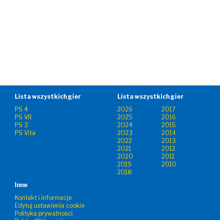
Lista wszystkich gier
Lista wszystkich gier
PS 4
2026
2017
PS VR
2025
2016
PS 3
2024
2015
PS Vita
2023
2014
2022
2013
2021
2012
2020
2011
2019
2010
2018
Inne
Kontakt i informacje
Edytuj ustawienia cookie
Polityka prywatności