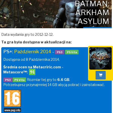
BATMAN:
ARKHAM
ASYLUM
Data wydania gry to 2012-12-12.
Ta gra była dostępna w aktualizacji na:
PS+:
Październik 2014
–
PS3
PS Vita
Dostępna od 8 Października 2014.
Średnia ocen na Metacriric.com -
91
Metascore™:
Rozmiar tej gry to
6.6 GB
.
PS3
PS Vita
Potrzebujesz przynajmniej 14 GB aby ją pobrać i zainstalować.