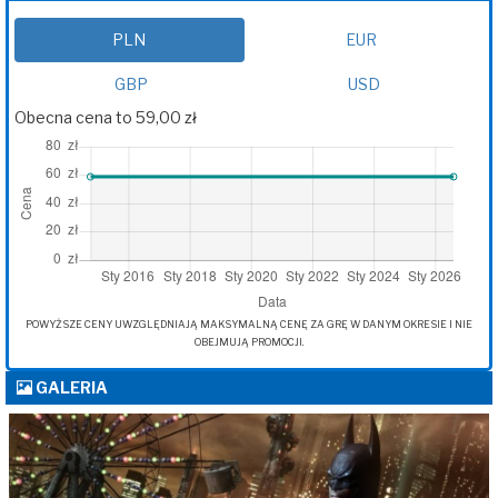
PLN
EUR
GBP
USD
Obecna cena to 59,00 zł
POWYŻSZE CENY UWZGLĘDNIAJĄ MAKSYMALNĄ CENĘ ZA GRĘ W DANYM OKRESIE I NIE
OBEJMUJĄ PROMOCJI.
GALERIA