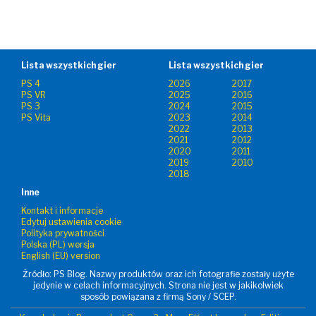
Lista wszystkich gier
Lista wszystkich gier
PS 4
2026
2017
PS VR
2025
2016
PS 3
2024
2015
PS Vita
2023
2014
2022
2013
2021
2012
2020
2011
2019
2010
2018
Inne
Kontakt i informacje
Edytuj ustawienia cookie
Polityka prywatności
Polska (PL) wersja
English (EU) version
Źródło: PS Blog. Nazwy produktów oraz ich fotografie zostały użyte
jedynie w celach informacyjnych. Strona nie jest w jakikolwiek
sposób powiązana z firmą Sony / SCEP.