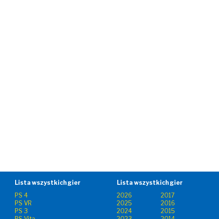
Lista wszystkich gier
Lista wszystkich gier
PS 4
2026
2017
PS VR
2025
2016
PS 3
2024
2015
PS Vita
2023
2014