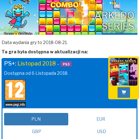
ARKEDO
SERIES
Data wydania gry to 2018-08-21.
Ta gra była dostępna w aktualizacji na:
PS+:
Listopad 2018
–
PS3
Dostępna od 6 Listopada 2018.
PLN
EUR
GBP
USD