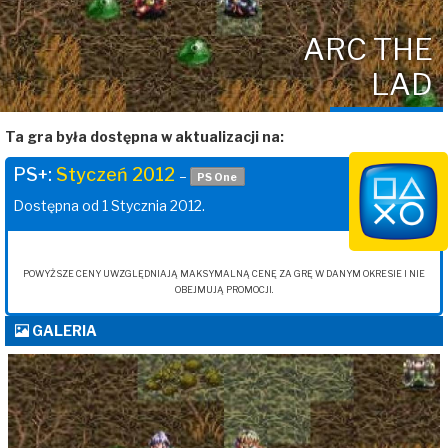
ARC THE
LAD
Ta gra była dostępna w aktualizacji na:
PS+:
Styczeń 2012
–
PS One
Dostępna od 1 Stycznia 2012.
POWYŻSZE CENY UWZGLĘDNIAJĄ MAKSYMALNĄ CENĘ ZA GRĘ W DANYM OKRESIE I NIE
OBEJMUJĄ PROMOCJI.
GALERIA