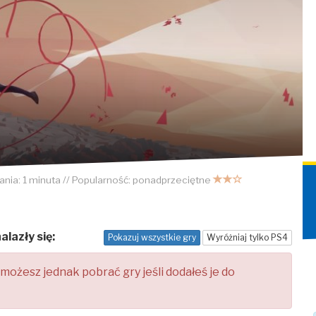
ania: 1 minuta // Popularność:
ponadprzeciętne
alazły się:
Pokazuj wszystkie gry
Wyróżniaj tylko PS4
- możesz jednak pobrać gry jeśli dodałeś je do