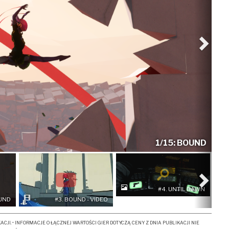
1/15: BOUND
Nast
#4
. UNTIL DAWN
OUND
#3
. BOUND - VIDEO
JI. • INFORMACJE O ŁĄCZNEJ WARTOŚCI GIER DOTYCZĄ CENY Z DNIA PUBLIKACJI NIE