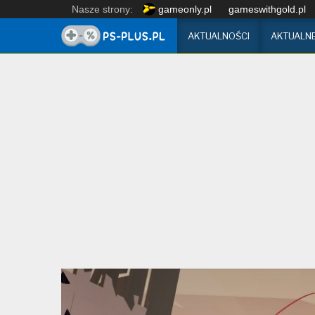
Nasze strony:
gameonly.pl
gameswithgold.pl
AKTUALNOŚCI
AKTUALN