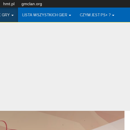
hmt.pl
gmclan.org
E GRY
LISTA WSZYSTKICH GIER
CZYM JEST PS+ ?