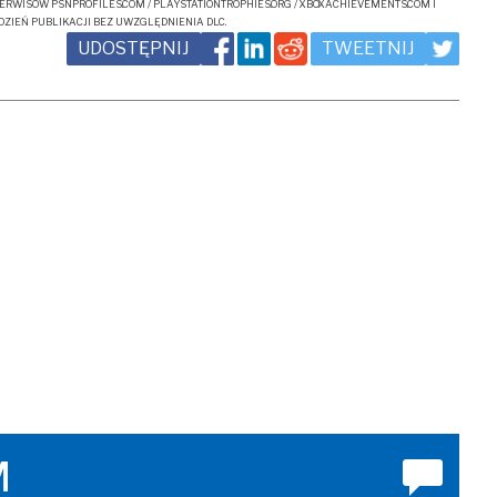
ERWISÓW PSNPROFILES.COM / PLAYSTATIONTROPHIES.ORG / XBOXACHIEVEMENTS.COM I
ZIEŃ PUBLIKACJI BEZ UWZGLĘDNIENIA DLC.
UDOSTĘPNIJ
TWEETNIJ
M