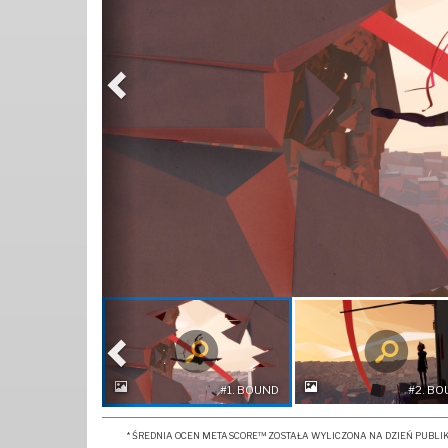
Poprzednia
#1
. BOUND
#2
. B
* ŚREDNIA OCEN METASCORE™ ZOSTAŁA WYLICZONA NA DZIEŃ PUBLIKAC