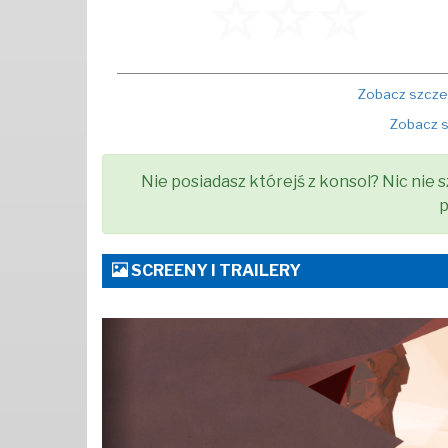
Zobacz szczeg
Zobacz s
Nie posiadasz którejś z konsol? Nic nie s
p
SCREENY I TRAILERY
Poprzednia