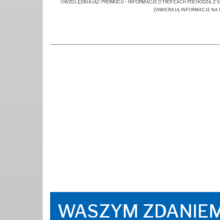
UWZGLĘDNIAJĄC PROMOCJI. • INFORMACJE O TROFEACH POCHODZĄ Z S
ZAWIERAJĄ INFORMACJE NA D
WASZYM ZDANIE