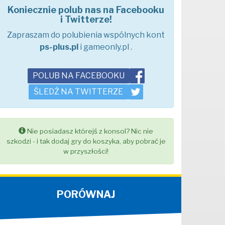
Koniecznie polub nas na Facebooku
i Twitterze!
Zapraszam do polubienia wspólnych kont
ps-plus.pl
i gameonly.pl .
POLUB NA FACEBOOKU
ŚLEDŹ NA TWITTERZE
Nie posiadasz którejś z konsol? Nic nie
szkodzi - i tak dodaj gry do koszyka, aby pobrać je
w przyszłości!
PORÓWNAJ