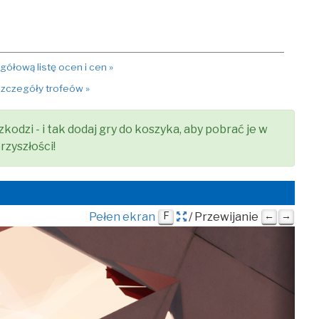
ółową listę ocen i cen »
zczegóły trofeów »
zkodzi - i tak dodaj gry do koszyka, aby pobrać je w
rzyszłości!
Pełen ekran
F
/ Przewijanie
←
→
Nast