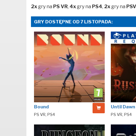
2x
gry na
PS VR
,
4x
gry na
PS4
,
2x
gry na
PS
GRY DOSTĘPNE OD 7 LISTOPADA:
Bound
Until Dawn
PS VR, PS4
PS VR, PS4