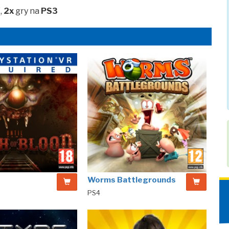
V
,
2x
gry na
PS3
Worms Battlegrounds
PS4