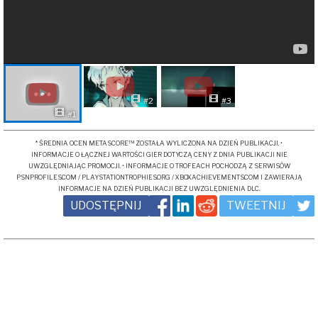
#2
#3
#1
* ŚREDNIA OCEN METASCORE™ ZOSTAŁA WYLICZONA NA DZIEŃ PUBLIKACJI. •
INFORMACJE O ŁĄCZNEJ WARTOŚCI GIER DOTYCZĄ CENY Z DNIA PUBLIKACJI NIE
UWZGLĘDNIAJĄC PROMOCJI. • INFORMACJE O TROFEACH POCHODZĄ Z SERWISÓW
PSNPROFILES.COM / PLAYSTATIONTROPHIES.ORG / XBOXACHIEVEMENTS.COM I ZAWIERAJĄ
INFORMACJE NA DZIEŃ PUBLIKACJI BEZ UWZGLĘDNIENIA DLC.
UDOSTĘPNIJ
TWEETNIJ