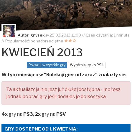
Autor:
gnysek
@
25.03.2013 11:00
// Czas czytania: 1 minuta
// Popularność:
ponadprzeciętne
KWIECIEŃ 2013
Pokazuj wszystkie gry
Wyróżniaj tylko PS4
W tym miesiącu w "Kolekcji gier od zaraz" znalazły się:
Ta aktualiazcja nie jest już dłużej dostępna - możesz
jednak pobrać gry jeśli dodałeś je do koszyka.
4x
gry na
PS3
,
2x
gry na
PSV
GRY DOSTĘPNE OD 1 KWIETNIA: