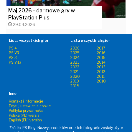
Maj 2026 - darmowe gry w
PlayStation Plus
29.04.2026
Lista wszystkich gier
Lista wszystkich gier
PS 4
2026
2017
PS VR
2025
2016
PS 3
2024
2015
PS Vita
2023
2014
2022
2013
2021
2012
2020
2011
2019
2010
2018
Inne
Kontakt i informacje
Edytuj ustawienia cookie
Polityka prywatności
Polska (PL) wersja
English (EU) version
Źródło: PS Blog. Nazwy produktów oraz ich fotografie zostały użyte