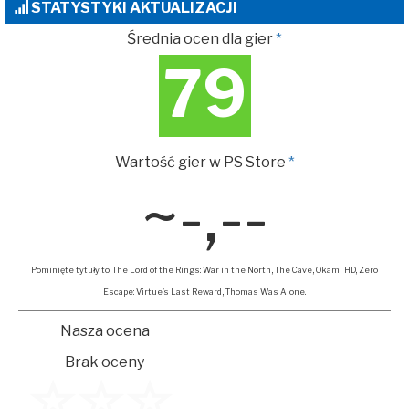
STATYSTYKI AKTUALIZACJI
Średnia ocen dla gier
*
79
Wartość gier w PS Store
*
~-,--
Pominięte tytuły to: The Lord of the Rings: War in the North, The Cave, Okami HD, Zero
Escape: Virtue’s Last Reward, Thomas Was Alone.
Nasza ocena
Brak oceny