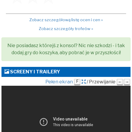
Zobacz szczegółową listę ocen i cen »
Zobacz szczegóły trofeów »
Nie posiadasz którejś z konsol? Nic nie szkodzi - i tak
dodaj gry do koszyka, aby pobrać je w przyszłości!
SCREENY I TRAILERY
Pełen ekran
F
/ Przewijanie
←
→