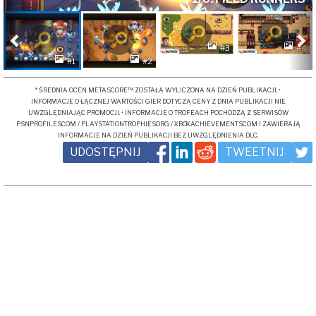
Poprzednia
N
#3
#4
#1
#2
* ŚREDNIA OCEN METASCORE™ ZOSTAŁA WYLICZONA NA DZIEŃ PUBLIKACJI. •
INFORMACJE O ŁĄCZNEJ WARTOŚCI GIER DOTYCZĄ CENY Z DNIA PUBLIKACJI NIE
UWZGLĘDNIAJĄC PROMOCJI. • INFORMACJE O TROFEACH POCHODZĄ Z SERWISÓW
PSNPROFILES.COM / PLAYSTATIONTROPHIES.ORG / XBOXACHIEVEMENTS.COM I ZAWIERAJĄ
INFORMACJE NA DZIEŃ PUBLIKACJI BEZ UWZGLĘDNIENIA DLC.
UDOSTĘPNIJ
TWEETNIJ