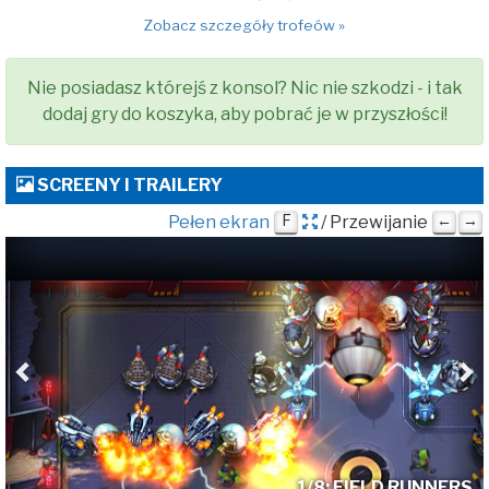
Zobacz szczegóły trofeów »
Nie posiadasz którejś z konsol? Nic nie szkodzi - i tak
dodaj gry do koszyka, aby pobrać je w przyszłości!
SCREENY I TRAILERY
Pełen ekran
F
/ Przewijanie
←
→
Poprzednia
N
1/8: FIELD RUNNERS