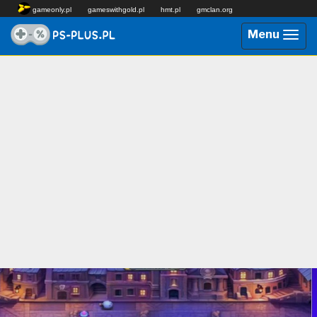
gameonly.pl
gameswithgold.pl
hmt.pl
gmclan.org
Menu
Przeł
nawig