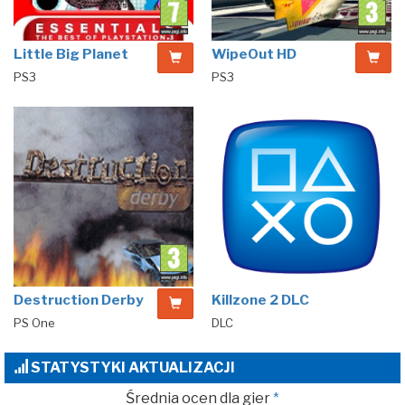
Little Big Planet
WipeOut HD
PS3
PS3
Destruction Derby
Killzone 2 DLC
PS One
DLC
STATYSTYKI AKTUALIZACJI
Średnia ocen dla gier
*