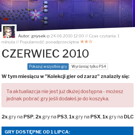
Autor:
gnysek
@
24.06.2010 12:00
// Czas czytania: 1
minuta // Popularność:
ponadprzeciętne
CZERWIEC 2010
Pokazuj wszystkie gry
Wyróżniaj tylko PS4
W tym miesiącu w "Kolekcji gier od zaraz" znalazły się:
Ta aktualiazcja nie jest już dłużej dostępna - możesz
jednak pobrać gry jeśli dodałeś je do koszyka.
2x
gry na
PSP
,
2x
gry na
PS3
,
1x
gry na
PSX
,
1x
gry na
DLC
GRY DOSTĘPNE OD 1 LIPCA: